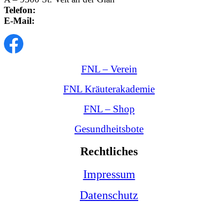
Telefon:
+43 4212 33 461
E-Mail:
office@kraeuterexperte.at
FNL – Verein
FNL Kräuterakademie
FNL – Shop
Gesundheitsbote
Rechtliches
Impressum
Datenschutz
© Copyright - FNL - Verein naturgemäßer Lebensweise |