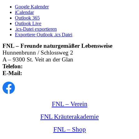
Google Kalender
iCalendar
Outlook 365
Outlook Live
.ics-Datei exportieren
Exportiere Outlook .ics Datei
FNL – Freunde naturgemäßer Lebensweise
Hunnenbrunn / Schlossweg 2
A – 9300 St. Veit an der Glan
Telefon:
+43 4212 33 461
E-Mail:
office@kraeuterexperte.at
FNL – Verein
FNL Kräuterakademie
FNL – Shop