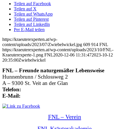
Teilen auf Facebook
Teilen auf X
Teilen auf WhatsApp
Teilen auf Pinterest
Teilen auf LinkedIn
Per E-Mail teilen
https://kraeuterexperten.at/wp-
content/uploads/2023/07/Zwiebelwickel.jpg
609
914
FNL
https://kraeuterexperten.at/wp-content/uploads/2023/10/FNL-
Kraeuterexperte-1.png
FNL
2020-12-06 11:31:47
2023-10-12
20:35:00
Zwiebelwickel
FNL – Freunde naturgemäßer Lebensweise
Hunnenbrunn / Schlossweg 2
A – 9300 St. Veit an der Glan
Telefon:
+43 4212 33 461
E-Mail:
office@kraeuterexperte.at
FNL – Verein
FNL Kräuterakademie