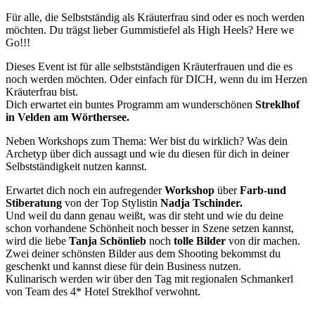
Für alle, die Selbstständig als Kräuterfrau sind oder es noch werden
möchten. Du trägst lieber Gummistiefel als High Heels? Here we
Go!!!
Dieses Event ist für alle selbstständigen Kräuterfrauen und die es
noch werden möchten. Oder einfach für DICH, wenn du im Herzen
Kräuterfrau bist.
Dich erwartet ein buntes Programm am wunderschönen
Streklhof
in Velden am Wörthersee.
Neben Workshops zum Thema: Wer bist du wirklich? Was dein
Archetyp über dich aussagt und wie du diesen für dich in deiner
Selbstständigkeit nutzen kannst.
Erwartet dich noch ein aufregender
Workshop
über
Farb-und
Stiberatung
von der Top Stylistin
Nadja Tschinder.
Und weil du dann genau weißt, was dir steht und wie du deine
schon vorhandene Schönheit noch besser in Szene setzen kannst,
wird die liebe
Tanja Schönlieb
noch
tolle Bilder
von dir machen.
Zwei deiner schönsten Bilder aus dem Shooting bekommst du
geschenkt und kannst diese für dein Business nutzen.
Kulinarisch werden wir über den Tag mit regionalen Schmankerl
von Team des 4* Hotel Streklhof verwohnt.