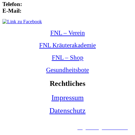
Telefon:
+43 4212 33 461
E-Mail:
office@kraeuterexperte.at
FNL – Verein
FNL Kräuterakademie
FNL – Shop
Gesundheitsbote
Rechtliches
Impressum
Datenschutz
© Copyright - FNL - Verein naturgemäßer Lebensweise |
Impressum
|
Datenschutz
| Powered by
Regional Agentur Kärnten