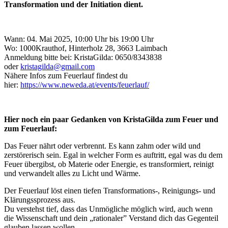
Transformation und der Initiation dient.
Wann: 04. Mai 2025, 10:00 Uhr bis 19:00 Uhr
Wo: 1000Krauthof, Hinterholz 28, 3663 Laimbach
Anmeldung bitte bei: KristaGilda:
0650/8343838
oder
kristagilda@gmail.com
Nähere Infos zum Feuerlauf findest du
hier:
https://www.neweda.at/events/feuerlauf/
Hier noch ein paar Gedanken von KristaGilda zum Feuer und
zum Feuerlauf:
Das Feuer nährt oder verbrennt. Es kann zahm oder wild und
zerstörerisch sein. Egal in welcher Form es auftritt, egal was du dem
Feuer übergibst, ob Materie oder Energie, es transformiert, reinigt
und verwandelt alles zu Licht und Wärme.
Der Feuerlauf löst einen tiefen Transformations-, Reinigungs- und
Klärungssprozess aus.
Du verstehst tief, dass das Unmögliche möglich wird, auch wenn
die Wissenschaft und dein „rationaler” Verstand dich das Gegenteil
glauben lassen wollen.