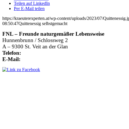
Teilen auf LinkedIn
Per E-Mail teilen
https://kraeuterexperten.at/wp-content/uploads/2023/07/Quittenessig.j
08:50:47
Quittenessig selbstgemacht
FNL – Freunde naturgemäßer Lebensweise
Hunnenbrunn / Schlossweg 2
A – 9300 St. Veit an der Glan
Telefon:
+43 4212 33 461
E-Mail:
office@kraeuterexperte.at