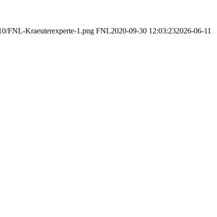
3/10/FNL-Kraeuterexperte-1.png
FNL
2020-09-30 12:03:23
2026-06-11