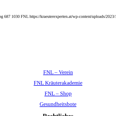
pg
687
1030
FNL
https://kraeuterexperten.at/wp-content/uploads/202
FNL – Verein
FNL Kräuterakademie
FNL – Shop
Gesundheitsbote
Rechtliches