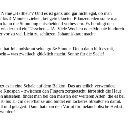
Name „Hartheu“? Und es ist ganz und gar nicht egal, ob man
 bis 4 Minuten ziehen, bei getrockneten Pflanzenteilen sollte man
en kann die Stimmung entscheidend verbessern. Es beruhigt den
er wieder mal ein Tässchen – JA. Viele Wochen oder Monate hindurch
 vor zu viel Licht zu schützen. Johanniskraut macht
 hat Johanniskraut seine große Stunde. Denn dann hilft es mit,
eln – was zweifach glücklich macht. Sonne für die Seele!
nzt es in eine Schale auf dem Balkon. Das arzneilich verwendete
e Knospen – zwischen den Fingern zerquetscht, färbt sich die Haut
en aussehen, findet man bei den meisten der weiteren Arten, die es bei
10 bis 15 cm der Pflanze und bindet ein lockeres Sträußchen damit.
llt und gelagert. Dann hat man den Vorrat für melancholische Herbst-
t werden!