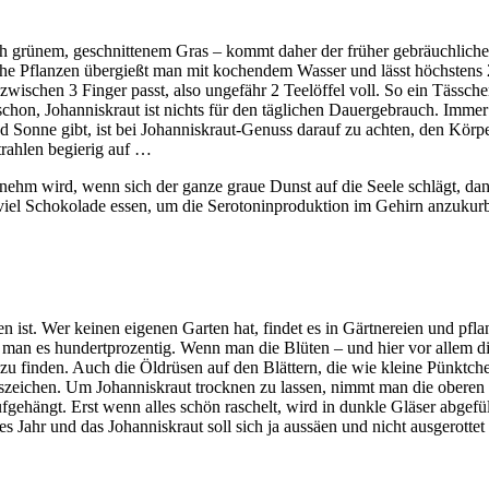
grünem, geschnittenem Gras – kommt daher der früher gebräuchliche 
che Pflanzen übergießt man mit kochendem Wasser und lässt höchstens 2
wischen 3 Finger passt, also ungefähr 2 Teelöffel voll. So ein Tässch
chon, Johanniskraut ist nichts für den täglichen Dauergebrauch. Imm
onne gibt, ist bei Johanniskraut-Genuss darauf zu achten, den Körper
Strahlen begierig auf …
ehm wird, wenn sich der ganze graue Dunst auf die Seele schlägt, dann
viel Schokolade essen, um die Serotoninproduktion im Gehirn anzukurb
ist. Wer keinen eigenen Garten hat, findet es in Gärtnereien und pfla
man es hundertprozentig. Wenn man die Blüten – und hier vor allem di
s zu finden. Auch die Öldrüsen auf den Blättern, die wie kleine Pünktch
gszeichen. Um Johanniskraut trocknen zu lassen, nimmt man die oberen 
gehängt. Erst wenn alles schön raschelt, wird in dunkle Gläser abgefü
s Jahr und das Johanniskraut soll sich ja aussäen und nicht ausgerotte