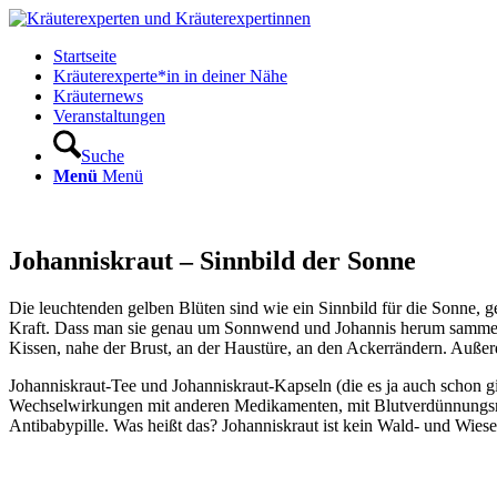
Startseite
Kräuterexperte*in in deiner Nähe
Kräuternews
Veranstaltungen
Suche
Menü
Menü
Johanniskraut – Sinnbild der Sonne
Die leuchtenden gelben Blüten sind wie ein Sinnbild für die Sonne, g
Kraft. Dass man sie genau um Sonnwend und Johannis herum sammeln sol
Kissen, nahe der Brust, an der Haustüre, an den Ackerrändern. Außerd
Johanniskraut-Tee und Johanniskraut-Kapseln (die es ja auch schon gib
Wechselwirkungen mit anderen Medikamenten, mit Blutverdünnungsmit
Antibabypille. Was heißt das? Johanniskraut ist kein Wald- und Wiese