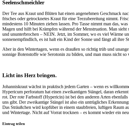
Seelenschmeichler
Der Tee aus Kraut und Blüten hat einen angenehmen Geschmack nach 
frisches oder getrocknetes Kraut für eine Teezubereitung nimmt. Fris
mindestens 10 Minuten ziehen lassen. Pro Tasse nimmt man das, was z
Magen und hilft bei Krämpfen während der Menstruation. Man sieht s
und ununterbrochen – NEIN. Jetzt, im Sommer, wo es viel Wärme und S
sonnenempfindlich, es ist halt ein Kind der Sonne und fängt all ihre 
Aber in den Wintertagen, wenn es draußen so richtig trüb und unangen
sonnige Botenstoffe wie Serotonin zu bilden, und man muss nicht so 
Licht ins Herz bringen.
Johanniskraut wächst in praktisch jedem Garten – wenn es willkommen 
Hypericum perforatum hat einen zweikantigen Stängel, daran erkennt 
rot. Der rote Farbstoff (Hypericin) ist bei den anderen Arten ebenfall
uns gibt. Der zweikantige Stängel ist also ein untrügliches Erkennun
Das Sträußchen wird kopfüber in einem staubfreien, luftigen Raum auf
und Wintertage. Nicht auf Vorrat trocknen – es kommt wieder ein neue
Eintrag teilen