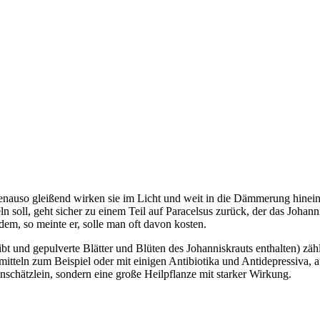
enauso gleißend wirken sie im Licht und weit in die Dämmerung hinein.
l, geht sicher zu einem Teil auf Paracelsus zurück, der das Johannisk
em, so meinte er, solle man oft davon kosten.
t und gepulverte Blätter und Blüten des Johanniskrauts enthalten) zähl
teln zum Beispiel oder mit einigen Antibiotika und Antidepressiva,
nschätzlein, sondern eine große Heilpflanze mit starker Wirkung.