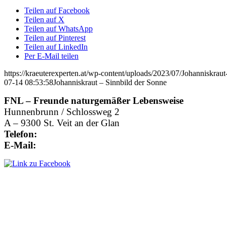
Teilen auf Facebook
Teilen auf X
Teilen auf WhatsApp
Teilen auf Pinterest
Teilen auf LinkedIn
Per E-Mail teilen
https://kraeuterexperten.at/wp-content/uploads/2023/07/Johanniskraut
07-14 08:53:58
Johanniskraut – Sinnbild der Sonne
FNL – Freunde naturgemäßer Lebensweise
Hunnenbrunn / Schlossweg 2
A – 9300 St. Veit an der Glan
Telefon:
+43 4212 33 461
E-Mail:
office@kraeuterexperte.at