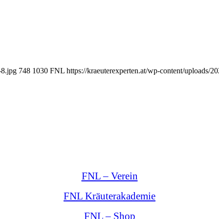
-8.jpg
748
1030
FNL
https://kraeuterexperten.at/wp-content/uploads/
FNL – Verein
FNL Kräuterakademie
FNL – Shop