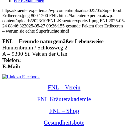
Per E-Mail teilen
https://kraeuterexperten.at/wp-content/uploads/2025/05/Superfood-
Erdbeeren.jpeg
800
1200
FNL
https://kraeuterexperten.at/wp-
content/uploads/2023/10/FNL-Kraeuterexperte-1.png
FNL
2025-05-
24 08:46:32
2025-05-27 09:26:15
5 gesunde Fakten über Erdbeeren
– warum sie echte Superfrüchte sind!
FNL – Freunde naturgemäßer Lebensweise
Hunnenbrunn / Schlossweg 2
A – 9300 St. Veit an der Glan
Telefon:
+43 4212 33 461
E-Mail:
office@kraeuterexperte.at
FNL – Verein
FNL Kräuterakademie
FNL – Shop
Gesundheitsbote