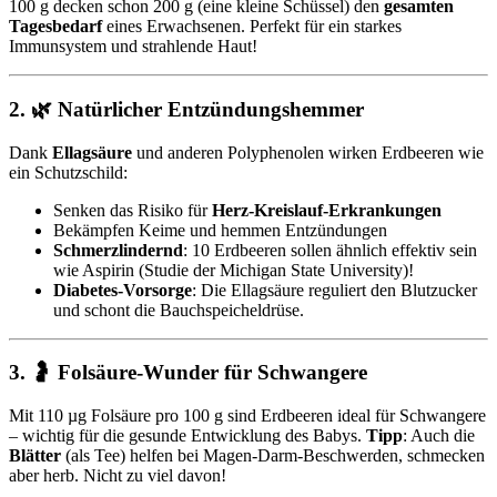
100 g decken schon 200 g (eine kleine Schüssel) den
gesamten
Tagesbedarf
eines Erwachsenen. Perfekt für ein starkes
Immunsystem und strahlende Haut!
2. 🌿 Natürlicher Entzündungshemmer
Dank
Ellagsäure
und anderen Polyphenolen wirken Erdbeeren wie
ein Schutzschild:
Senken das Risiko für
Herz-Kreislauf-Erkrankungen
Bekämpfen Keime und hemmen Entzündungen
Schmerzlindernd
: 10 Erdbeeren sollen ähnlich effektiv sein
wie Aspirin (Studie der Michigan State University)!
Diabetes-Vorsorge
: Die Ellagsäure reguliert den Blutzucker
und schont die Bauchspeicheldrüse.
3. 🤰 Folsäure-Wunder für Schwangere
Mit 110 µg Folsäure pro 100 g sind Erdbeeren ideal für Schwangere
– wichtig für die gesunde Entwicklung des Babys.
Tipp
: Auch die
Blätter
(als Tee) helfen bei Magen-Darm-Beschwerden, schmecken
aber herb. Nicht zu viel davon!