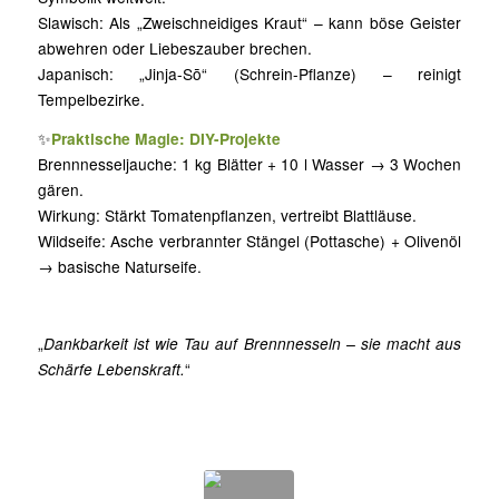
Slawisch: Als „Zweischneidiges Kraut“ – kann böse Geister
abwehren oder Liebeszauber brechen.
Japanisch: „Jinja-Sō“ (Schrein-Pflanze) – reinigt
Tempelbezirke.
✨
Praktische Magie: DIY-Projekte
Brennnesseljauche: 1 kg Blätter + 10 l Wasser → 3 Wochen
gären.
Wirkung: Stärkt Tomatenpflanzen, vertreibt Blattläuse.
Wildseife: Asche verbrannter Stängel (Pottasche) + Olivenöl
→ basische Naturseife.
„
Dankbarkeit ist wie Tau auf Brennnesseln – sie macht aus
Schärfe Lebenskraft.
“