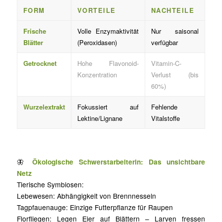
FORM
VORTEILE
NACHTEILE
Frische
Volle Enzymaktivität
Nur saisonal
Blätter
(Peroxidasen)
verfügbar
Getrocknet
Hohe Flavonoid-
Vitamin-C-
Konzentration
Verlust (bis
60%)
Wurzelextrakt
Fokussiert auf
Fehlende
Lektine/Lignane
Vitalstoffe
🦋
Ökologische Schwerstarbeiterin: Das unsichtbare
Netz
Tierische Symbiosen:
Lebewesen: Abhängigkeit von Brennnesseln
Tagpfauenauge: Einzige Futterpflanze für Raupen
Florfliegen: Legen Eier auf Blättern – Larven fressen