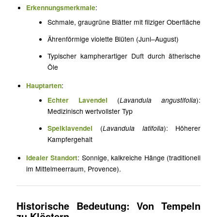
Erkennungsmerkmale
:
Schmale, graugrüne Blätter mit filziger Oberfläche
Ährenförmige violette Blüten (Juni–August)
Typischer kampherartiger Duft durch ätherische
Öle
Hauptarten
:
Echter Lavendel
(
Lavandula angustifolia
):
Medizinisch wertvollster Typ
Speiklavendel
(
Lavandula latifolia
): Höherer
Kampfergehalt
Idealer Standort
: Sonnige, kalkreiche Hänge (traditionell
im Mittelmeerraum, Provence).
Historische Bedeutung: Von Tempeln
zu Klöstern