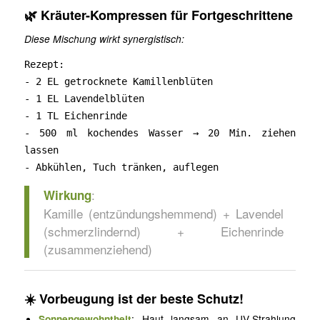
🌿
Kräuter-Kompressen für Fortgeschrittene
Diese Mischung wirkt synergistisch:
Rezept:
-
2 EL getrocknete Kamillenblüten
-
1 EL Lavendelblüten
-
1 TL Eichenrinde
-
500 ml kochendes Wasser → 20 Min. ziehen
lassen
-
Abkühlen, Tuch tränken, auflegen
:
Wirkung
Kamille (entzündungshemmend) + Lavendel
(schmerzlindernd) + Eichenrinde
(zusammenziehend)
☀️
Vorbeugung ist der beste Schutz!
Sonnengewohntheit
: Haut langsam an UV-Strahlung