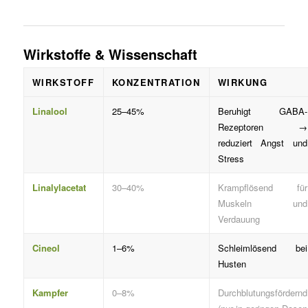
Wirkstoffe & Wissenschaft
WIRKSTOFF
KONZENTRATION
WIRKUNG
Linalool
25–45%
Beruhigt GABA-
Rezeptoren →
reduziert Angst und
Stress
Linalylacetat
30–40%
Krampflösend für
Muskeln und
Verdauung
Cineol
1–6%
Schleimlösend bei
Husten
Kampfer
0–8%
Durchblutungsfördernd