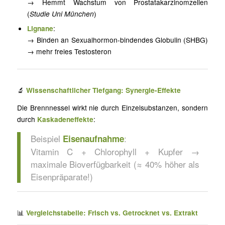
→ Hemmt Wachstum von Prostatakarzinomzellen
(
Studie Uni München
)
Lignane
:
→ Binden an Sexualhormon-bindendes Globulin (SHBG)
→ mehr freies Testosteron
🔬
Wissenschaftlicher Tiefgang: Synergie-Effekte
Die Brennnessel wirkt nie durch Einzelsubstanzen, sondern
durch
Kaskadeneffekte
:
Beispiel
:
Eisenaufnahme
Vitamin C + Chlorophyll + Kupfer →
maximale Bioverfügbarkeit (≈ 40% höher als
Eisenpräparate!)
📊
Vergleichstabelle: Frisch vs. Getrocknet vs. Extrakt