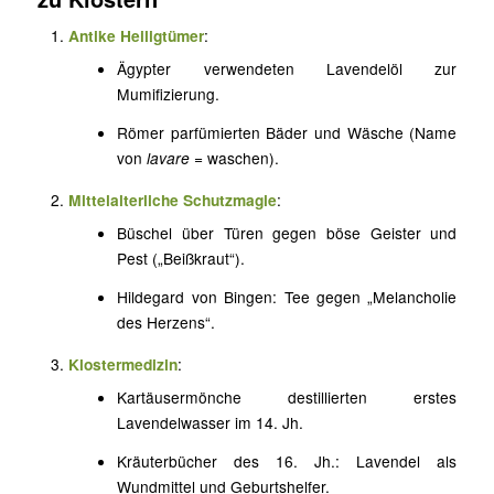
Antike Heiligtümer
:
Ägypter verwendeten Lavendelöl zur
Mumifizierung.
Römer parfümierten Bäder und Wäsche (Name
von
lavare
= waschen).
Mittelalterliche Schutzmagie
:
Büschel über Türen gegen böse Geister und
Pest („Beißkraut“).
Hildegard von Bingen: Tee gegen „Melancholie
des Herzens“.
Klostermedizin
:
Kartäusermönche destillierten erstes
Lavendelwasser im 14. Jh.
Kräuterbücher des 16. Jh.: Lavendel als
Wundmittel und Geburtshelfer.