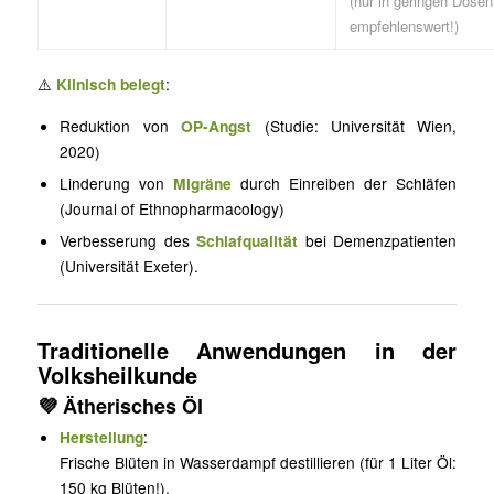
(nur in geringen Dosen
empfehlenswert!)
⚠️
Klinisch belegt
:
Reduktion von
OP-Angst
(Studie: Universität Wien,
2020)
Linderung von
Migräne
durch Einreiben der Schläfen
(Journal of Ethnopharmacology)
Verbesserung des
Schlafqualität
bei Demenzpatienten
(Universität Exeter).
Traditionelle Anwendungen in der
Volksheilkunde
💜
Ätherisches Öl
Herstellung
:
Frische Blüten in Wasserdampf destillieren (für 1 Liter Öl:
150 kg Blüten!).