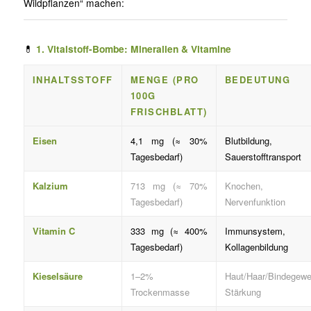
Wildpflanzen“ machen:
💊
1. Vitalstoff-Bombe: Mineralien & Vitamine
INHALTSSTOFF
MENGE (PRO
BEDEUTUNG
100G
FRISCHBLATT)
Eisen
4,1 mg (≈ 30%
Blutbildung,
Tagesbedarf)
Sauerstofftransport
Kalzium
713 mg (≈ 70%
Knochen,
Tagesbedarf)
Nervenfunktion
Vitamin C
333 mg (≈ 400%
Immunsystem,
Tagesbedarf)
Kollagenbildung
Kieselsäure
1–2%
Haut/Haar/Bindegewe
Trockenmasse
Stärkung