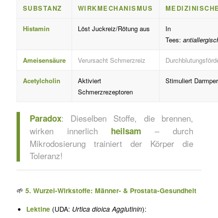
SUBSTANZ
WIRKMECHANISMUS
MEDIZINISCH
Histamin
Löst Juckreiz/Rötung aus
In
Tees:
antiallergisc
Ameisensäure
Verursacht Schmerzreiz
Durchblutungsförd
Acetylcholin
Aktiviert
Stimuliert Darmperi
Schmerzrezeptoren
: Dieselben Stoffe, die brennen,
Paradox
wirken innerlich
– durch
heilsam
Mikrodosierung trainiert der Körper die
Toleranz!
🌱
5. Wurzel-Wirkstoffe: Männer- & Prostata-Gesundheit
Lektine
(UDA:
Urtica dioica Agglutinin
):