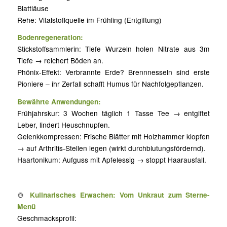
Blattläuse
Rehe: Vitalstoffquelle im Frühling (Entgiftung)
Bodenregeneration:
Stickstoffsammlerin: Tiefe Wurzeln holen Nitrate aus 3m
Tiefe → reichert Böden an.
Phönix-Effekt: Verbrannte Erde? Brennnesseln sind erste
Pioniere – ihr Zerfall schafft Humus für Nachfolgepflanzen.
Bewährte Anwendungen:
Frühjahrskur: 3 Wochen täglich 1 Tasse Tee → entgiftet
Leber, lindert Heuschnupfen.
Gelenkkompressen: Frische Blätter mit Holzhammer klopfen
→ auf Arthritis-Stellen legen (wirkt durchblutungsfördernd).
Haartonikum: Aufguss mit Apfelessig → stoppt Haarausfall.
🍲
Kulinarisches Erwachen: Vom Unkraut zum Sterne-
Menü
Geschmacksprofil: