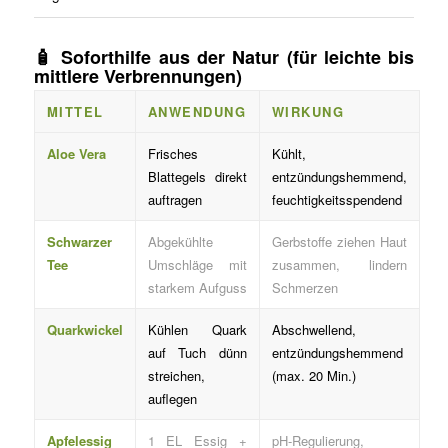
🧴
Soforthilfe aus der Natur
(für leichte bis
mittlere Verbrennungen)
MITTEL
ANWENDUNG
WIRKUNG
Aloe Vera
Frisches
Kühlt,
Blattegels direkt
entzündungshemmend,
auftragen
feuchtigkeitsspendend
Schwarzer
Abgekühlte
Gerbstoffe ziehen Haut
Tee
Umschläge mit
zusammen, lindern
starkem Aufguss
Schmerzen
Quarkwickel
Kühlen Quark
Abschwellend,
auf Tuch dünn
entzündungshemmend
streichen,
(max. 20 Min.)
auflegen
Apfelessig
1 EL Essig +
pH-Regulierung,