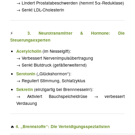
→ Lindert Prostatabeschwerden (hemmt 5α-Reduktase)
→ Senkt LDL-Cholesterin
⚡
3. Neurotransmitter & Hormone: Die
Steuerungsexperten
Acetylcholin
(im Nesselgift):
→ Verbessert Nervenimpulsübertragung
→ Senkt Blutdruck (gefäßerweiternd)
Serotonin
(„Glückshormon“):
→ Reguliert Stimmung, Schlafzyklus
Sekretin
(einzigartig bei Brennnesseln!):
→ Aktiviert Bauchspeicheldrüse → verbessert
Verdauung
🔥
4. „Brennstoffe“: Die Verteidigungsspezialisten