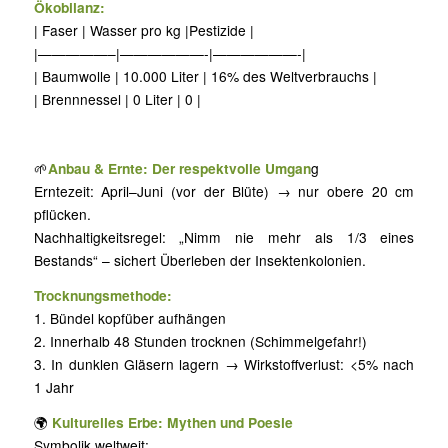
Ökobilanz:
| Faser | Wasser pro kg |Pestizide |
|—————–|——————-|——————-|
| Baumwolle | 10.000 Liter | 16% des Weltverbrauchs |
| Brennnessel | 0 Liter | 0 |
🌱
Anbau & Ernte: Der respektvolle Umgan
g
Erntezeit: April–Juni (vor der Blüte) → nur obere 20 cm
pflücken.
Nachhaltigkeitsregel: „Nimm nie mehr als 1/3 eines
Bestands“ – sichert Überleben der Insektenkolonien.
Trocknungsmethode:
1. Bündel kopfüber aufhängen
2. Innerhalb 48 Stunden trocknen (Schimmelgefahr!)
3. In dunklen Gläsern lagern → Wirkstoffverlust: <5% nach
1 Jahr
🌍
Kulturelles Erbe: Mythen und Poesie
Symbolik weltweit: