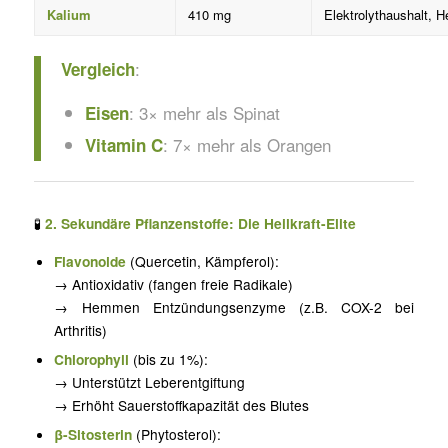
Kalium
410 mg
Elektrolythaushalt, H
:
Vergleich
: 3× mehr als Spinat
Eisen
: 7× mehr als Orangen
Vitamin C
🧪
2. Sekundäre Pflanzenstoffe: Die Heilkraft-Elite
Flavonoide
(Quercetin, Kämpferol):
→ Antioxidativ (fangen freie Radikale)
→ Hemmen Entzündungsenzyme (z.B. COX-2 bei
Arthritis)
Chlorophyll
(bis zu 1%):
→ Unterstützt Leberentgiftung
→ Erhöht Sauerstoffkapazität des Blutes
β-Sitosterin
(Phytosterol):